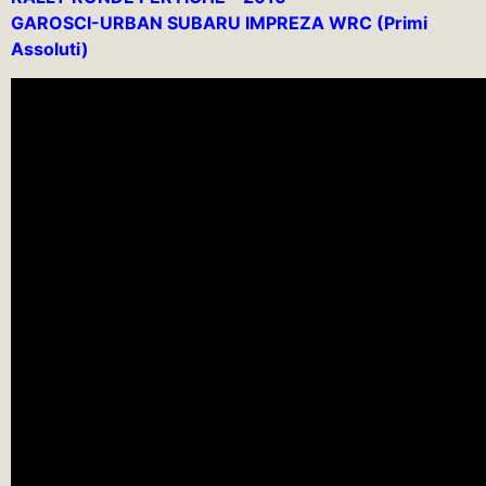
GAROSCI-URBAN SUBARU IMPREZA WRC (Primi
Assoluti)