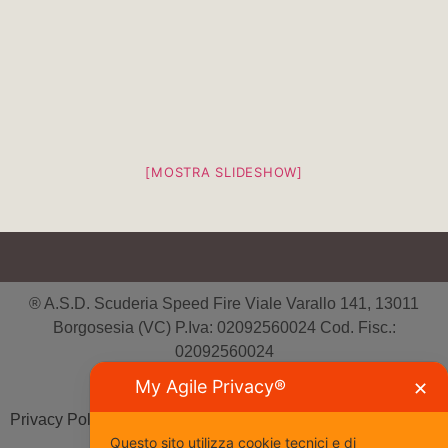
[MOSTRA SLIDESHOW]
® A.S.D. Scuderia Speed Fire Viale Varallo 141, 13011
Borgosesia (VC) P.Iva: 02092560024 Cod. Fisc.:
02092560024
Tutti i diritti riservati
My Agile Privacy®
✕
Privacy Policy
| Cookie Policy
Questo sito utilizza cookie tecnici e di