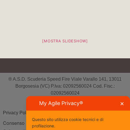
[MOSTRA SLIDESHOW]
® A.S.D. Scuderia Speed Fire Viale Varallo 141, 13011
Borgosesia (VC) P.Iva: 02092560024 Cod. Fisc.:
02092560024
Tutti i diritti riservati
My Agile Privacy®
✕
Privacy Policy
| Cookie Policy
Questo sito utilizza cookie tecnici e di
Consenso
profilazione.