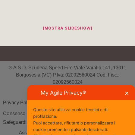
[MOSTRA SLIDESHOW]
® A.S.D. Scuderia Speed Fire Viale Varallo 141, 13011
Borgosesia (VC) P.Iva: 02092560024 Cod. Fisc.:
02092560024
Tutti i diritti riservati
My Agile Privacy®
✕
Privacy Policy
| Cookie Policy
Questo sito utilizza cookie tecnici e di
Consenso
profilazione.
Safeguarding
Puoi accettare, rifiutare o personalizzare i
cookie premendo i pulsanti desiderati.
Associazione Sportiva affiliata al Coni
www.coni.it