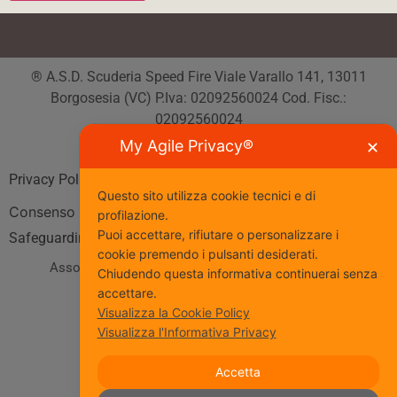
® A.S.D. Scuderia Speed Fire Viale Varallo 141, 13011
Borgosesia (VC) P.Iva: 02092560024 Cod. Fisc.:
02092560024
Tutti i diritti riservati
My Agile Privacy®
✕
Privacy Policy
| Cookie Policy
Questo sito utilizza cookie tecnici e di
Consenso
profilazione.
Puoi accettare, rifiutare o personalizzare i
Safeguarding
cookie premendo i pulsanti desiderati.
Associazione Sportiva affiliata al Coni
www.coni.it
Chiudendo questa informativa continuerai senza
accettare.
Seguici
Visualizza la Cookie Policy
Visualizza l'Informativa Privacy
Accetta