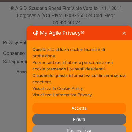
® A.S.D. Scuderia Speed Fire Viale Varallo 141, 13011
Borgosesia (VC) P.Iva: 02092560024 Cod. Fisc.:
02092560024
Tutti i diritti riservati
My Agile Privacy®
✕
Privacy Policy
| Cookie Policy
Questo sito utilizza cookie tecnici e di
Consenso
profilazione.
Safeguarding
Puoi accettare, rifiutare o personalizzare i
cookie premendo i pulsanti desiderati.
Associazione Sportiva affiliata al Coni
www.coni.it
Chiudendo questa informativa continuerai senza
accettare.
Seguici
Visualizza la Cookie Policy
Visualizza l'Informativa Privacy
Accetta
Rifiuta
Iscriviti al nostro gruppo Fb
Personalizza