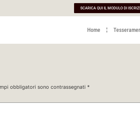
SCARICA QUI IL MODULO DI ISCRIZ
Home
Tesserame
ampi obbligatori sono contrassegnati
*