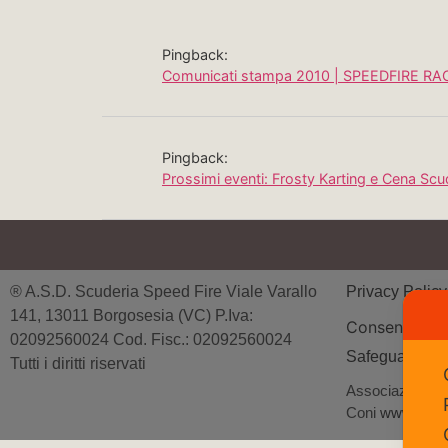
Pingback:
Comunicati stampa 2010 | SPEEDFIRE RA
Pingback:
Prossimi eventi: Frosty Karting e Cena S
® A.S.D. Scuderia Speed Fire Viale Varallo
Privacy Polic
141, 13011 Borgosesia (VC) P.Iva:
Consenso
02092560024 Cod. Fisc.: 02092560024
Safeguarding
Tutti i diritti riservati
Associazione Spo
Coni
www.coni.i