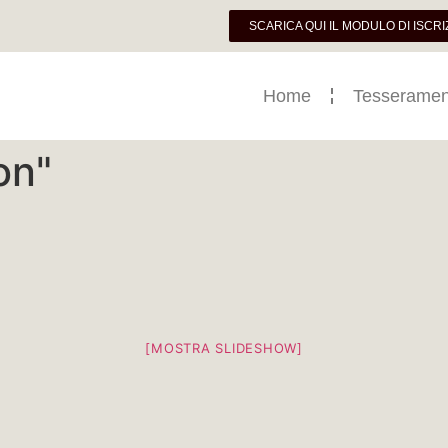
SCARICA QUI IL MODULO DI ISCRI
Home
Tesseramen
on"
[MOSTRA SLIDESHOW]