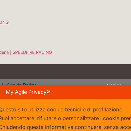
CING
cuderia | SPEEDFIRE RACING
y
| Cookie Policy
Seguici
My Agile Privacy®
Questo sito utilizza cookie tecnici e di profilazione.
rtiva affiliata al
Puoi accettare, rifiutare o personalizzare i cookie pre
t
Chiudendo questa informativa continuerai senza acc