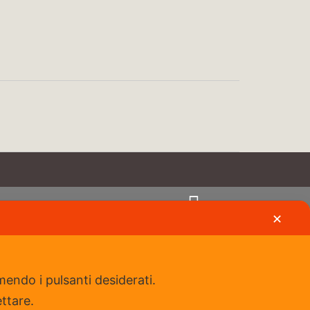
✕
Iscriviti al nostro gruppo Fb
mendo i pulsanti desiderati.
ettare.