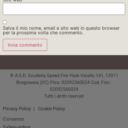
Salva il mio nome, email e sito web in questo browser
per la prossima volta che commento.
® A.S.D. Scuderia Speed Fire Viale Varallo 141, 13011
Borgosesia (VC) P.Iva: 02092560024 Cod. Fisc.:
02092560024
Tutti i diritti riservati
Privacy Policy
| Cookie Policy
Consenso
Safeguarding