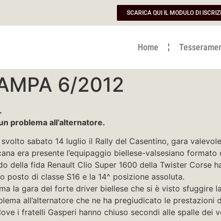
SCARICA QUI IL MODULO DI ISCRIZ
Home
Tesserame
AMPA 6/2012
.
un problema all’alternatore.
 svolto sabato 14 luglio il Rally del Casentino, gara valevo
cana era presente l’equipaggio biellese-valsesiano format
do della fida Renault Clio Super 1600 della Twister Corse 
o posto di classe S16 e la 14^ posizione assoluta.
ma la gara del forte driver biellese che si è visto sfuggire
blema all’alternatore che ne ha pregiudicato le prestazioni 
dove i fratelli Gasperi hanno chiuso secondi alle spalle dei 