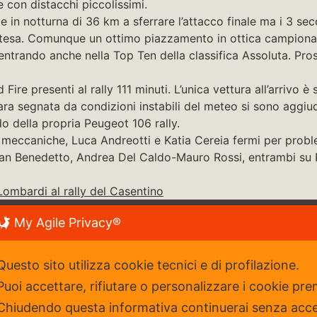
e con distacchi piccolissimi.
 in notturna di 36 km a sferrare l’attacco finale ma i 3 sec
attesa. Comunque un ottimo piazzamento in ottica campiona
entrando anche nella Top Ten della classifica Assoluta. Pros
ire presenti al rally 111 minuti. L’unica vettura all’arrivo è 
a segnata da condizioni instabili del meteo si sono aggiud
o della propria Peugeot 106 rally.
re meccaniche, Luca Andreotti e Katia Cereia fermi per probl
tian Benedetto, Andrea Del Caldo-Mauro Rossi, entrambi s
Lombardi al rally del Casentino
My Agile Privacy®
y
| Cookie Policy
Seguici
Questo sito utilizza cookie tecnici e di profilazione.
Puoi accettare, rifiutare o personalizzare i cookie pre
Chiudendo questa informativa continuerai senza acc