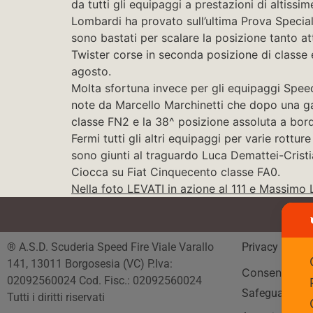
da tutti gli equipaggi a prestazioni di altissim
Lombardi ha provato sull’ultima Prova Speciale
sono bastati per scalare la posizione tanto 
Twister corse in seconda posizione di classe 
agosto.
Molta sfortuna invece per gli equipaggi Speed F
note da Marcello Marchinetti che dopo una gar
classe FN2 e la 38^ posizione assoluta a bord
Fermi tutti gli altri equipaggi per varie rottu
sono giunti al traguardo Luca Demattei-Cris
Ciocca su Fiat Cinquecento classe FA0.
Nella foto LEVATI in azione al 111 e Massimo 
® A.S.D. Scuderia Speed Fire Viale Varallo
Privacy Polic
141, 13011 Borgosesia (VC) P.Iva:
Consenso
02092560024 Cod. Fisc.: 02092560024
Safeguarding
Tutti i diritti riservati