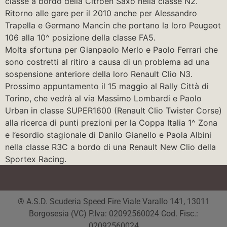
classe a bordo della Citroen Saxo nella classe N2.
Ritorno alle gare per il 2010 anche per Alessandro
Trapella e Germano Mancin che portano la loro Peugeot
106 alla 10^ posizione della classe FA5.
Molta sfortuna per Gianpaolo Merlo e Paolo Ferrari che
sono costretti al ritiro a causa di un problema ad una
sospensione anteriore della loro Renault Clio N3.
Prossimo appuntamento il 15 maggio al Rally Città di
Torino, che vedrà al via Massimo Lombardi e Paolo
Urban in classe SUPER1600 (Renault Clio Twister Corse)
alla ricerca di punti prezioni per la Coppa Italia 1^ Zona
e l’esordio stagionale di Danilo Gianello e Paola Albini
nella classe R3C a bordo di una Renault New Clio della
Sportex Racing.
® A.S.D. Scuderia Speed Fire Viale Varallo 141, 13011
Borgosesia (VC) P.Iva: 02092560024 Cod. Fisc.:
02092560024