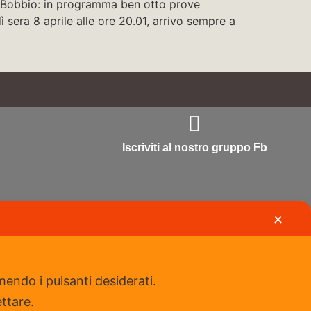
di Bobbio: in programma ben otto prove
ì sera 8 aprile alle ore 20.01, arrivo sempre a
Iscriviti al nostro gruppo Fb
✕
mendo i pulsanti desiderati.
ettare.