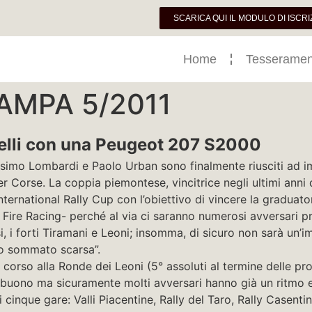
SCARICA QUI IL MODULO DI ISCRI
Home
Tesseramen
MPA 5/2011
relli con una Peugeot 207 S2000
assimo Lombardi e Paolo Urban sono finalmente riusciti ad 
orse. La coppia piemontese, vincitrice negli ultimi anni di 
nternational Rally Cup con l’obiettivo di vincere la graduato
ire Racing- perché al via ci saranno numerosi avversari pro
si, i forti Tiramani e Leoni; insomma, di sicuro non sarà un’i
to sommato scarsa”.
a corso alla Ronde dei Leoni (5° assoluti al termine delle pr
to buono ma sicuramente molti avversari hanno già un ritmo 
 cinque gare: Valli Piacentine, Rally del Taro, Rally Casentin