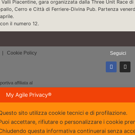
° Valli Piacentine, gara organizzata dalla Three Unit Race 
oppallo, Cerro e Città di Ferriere-Divina Pub. Partenza venerd
aprile.
con il numero 12.
y
| Cookie Policy
Seguici
rtiva affiliata al
t
My Agile Privacy®
Questo sito utilizza cookie tecnici e di profilazione.
Puoi accettare, rifiutare o personalizzare i cookie pre
Chiudendo questa informativa continuerai senza acc