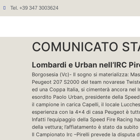
Tel. +39 347 3003624
COMUNICATO STA
Lombardi e Urban nell’IRC Pi
Borgosesia (Vc)- Il sogno si materializza: M
Peugeot 207 S2000 del team novarese Twister C
ed una Coppa Italia, si cimenterà ancora nel I
esordito Paolo Urban, presidente della Speed F
il campione in carica Capelli, il locale Lucche
esperienza con la 4×4 di casa Peugeot è tut
Infatti l’equipaggio della Speed Fire Racing h
della vettura; l’affiatamento è stato da subi
Il Campionato Irc –Pirelli prevede la disputa di