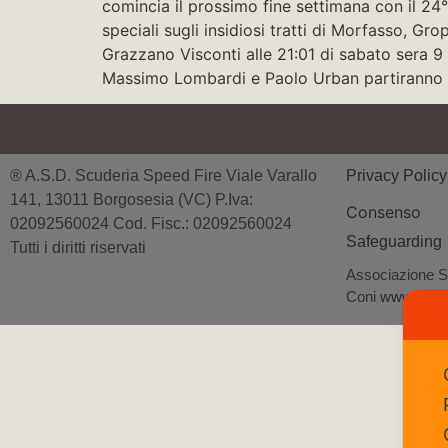
comincia il prossimo fine settimana con il 24
speciali sugli insidiosi tratti di Morfasso, Gr
Grazzano Visconti alle 21:01 di sabato sera 9 
Massimo Lombardi e Paolo Urban partiranno 
® A.S.D. Scuderia Speed Fire Viale Varallo
Privacy Polic
141, 13011 Borgosesia (VC) P.Iva:
Consenso
02092560024 Cod. Fisc.: 02092560024
Safeguarding
Tutti i diritti riservati
Associazione Spo
Coni
www.coni.i