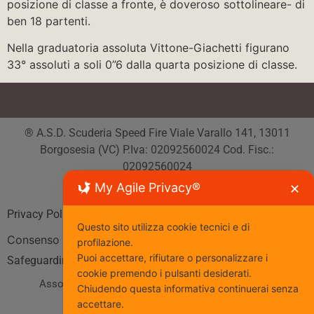
posizione di classe a fronte, è doveroso sottolineare- di
ben 18 partenti.
Nella graduatoria assoluta Vittone-Giachetti figurano
33° assoluti a soli 0”6 dalla quarta posizione di classe.
® A.S.D. Scuderia Speed Fire Viale Varallo 141, 13011
Borgosesia (VC) P.Iva: 02092560024 Cod. Fisc.:
02092560024
Tutti i diritti riservati
My Agile Privacy®
✕
Privacy Policy
| Cookie Policy
Questo sito utilizza cookie tecnici e di
Consenso
profilazione.
Puoi accettare, rifiutare o personalizzare i
Safeguarding
cookie premendo i pulsanti desiderati.
Associazione Sportiva affiliata al Coni
www.coni.it
Chiudendo questa informativa continuerai senza
accettare.