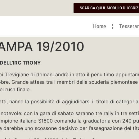
SCARICA QUI IL MODULO DI ISCRIZ
Home
Tessera
AMPA 19/2010
 DELL’IRC TRONY
lpi Trevigiane di domani andrà in atto il penultimo appuntame
bre. Grande attesa tra i membri della scuderia piemontese
el rush finale.
fatti, hanno la possibilità di aggiudicarsi il titolo di categor
notevole: con la gara di sabato saranno tre rally in tre set
campione italiano S1600 comanda la graduatoria con 240 punti 
a darebbe uno scossone decisivo per l’assegnazione del tito