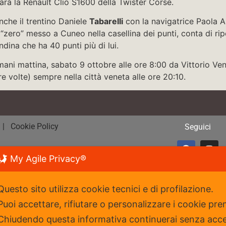
à la Renault Clio S1600 della Twister Corse.
nche il trentino Daniele
Tabarelli
con la navigatrice Paola A
zero” messo a Cuneo nella casellina dei punti, conta di ripo
dina che ha 40 punti più di lui.
domani mattina, sabato 9 ottobre alle ore 8:00 da Vittorio V
tre volte) sempre nella città veneta alle ore 20:10.
y
| Cookie Policy
Seguici
My Agile Privacy®
ortiva affiliata al
it
Questo sito utilizza cookie tecnici e di profilazione.
Puoi accettare, rifiutare o personalizzare i cookie pre
Chiudendo questa informativa continuerai senza acc