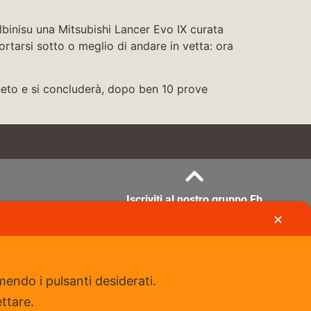
lbinisu una Mitsubishi Lancer Evo IX curata
rtarsi sotto o meglio di andare in vetta: ora
eneto e si concluderà, dopo ben 10 prove
Iscriviti al nostro gruppo Fb
✕
mendo i pulsanti desiderati.
ettare.