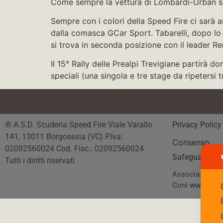
Come sempre la vettura di Lombardi-Urban sar
Sempre con i colori della Speed Fire ci sarà a
dalla comasca GCar Sport. Tabarelli, dopo lo “
si trova in seconda posizione con il leader Ren
Il 15° Rally delle Prealpi Trevigiane partirà 
speciali (una singola e tre stage da ripetersi 
® A.S.D. Scuderia Speed Fire Viale Varallo
Privacy Polic
141, 13011 Borgosesia (VC) P.Iva:
Consenso
02092560024 Cod. Fisc.: 02092560024
Safeguarding
Tutti i diritti riservati
Associazione Sp
Coni
www.coni.