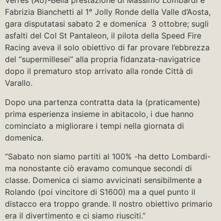
Verrès (Ao)-Bella prestazione di Massimo Lombardi e
Fabrizia Bianchetti al 1° Jolly Ronde della Valle d’Aosta,
gara disputatasi sabato 2 e domenica 3 ottobre; sugli
asfalti del Col St Pantaleon, il pilota della Speed Fire
Racing aveva il solo obiettivo di far provare l’ebbrezza
del “supermillesei” alla propria fidanzata-navigatrice
dopo il prematuro stop arrivato alla ronde Città di
Varallo.
Dopo una partenza contratta data la (praticamente)
prima esperienza insieme in abitacolo, i due hanno
cominciato a migliorare i tempi nella giornata di
domenica.
“Sabato non siamo partiti al 100% -ha detto Lombardi-
ma nonostante ciò eravamo comunque secondi di
classe. Domenica ci siamo avvicinati sensibilmente a
Rolando (poi vincitore di S1600) ma a quel punto il
distacco era troppo grande. Il nostro obiettivo primario
era il divertimento e ci siamo riusciti.”