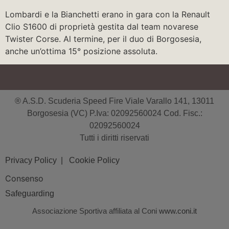
Lombardi e la Bianchetti erano in gara con la Renault
Clio S1600 di proprietà gestita dal team novarese
Twister Corse. Al termine, per il duo di Borgosesia,
anche un’ottima 15° posizione assoluta.
® A.S.D. Scuderia Speed Fire Viale Varallo 141, 13011
Borgosesia (VC) P.Iva: 02092560024 Cod. Fisc.:
02092560024
Tutti i diritti riservati
Privacy Policy
| Cookie Policy
Consenso
Safeguarding
Associazione Sportiva affiliata al Coni
www.coni.it