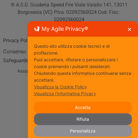
® A.S.D. Scuderia Speed Fire Viale Varallo 141, 13011
Borgosesia (VC) P.Iva: 02092560024 Cod. Fisc.:
02092560024
Tutti i diritti riservati
My Agile Privacy®
✕
Privacy Policy
| Cookie Policy
Questo sito utilizza cookie tecnici e di
Consenso
profilazione.
Puoi accettare, rifiutare o personalizzare i
Safeguarding
cookie premendo i pulsanti desiderati.
Associazione Sportiva affiliata al Coni
www.coni.it
Chiudendo questa informativa continuerai senza
accettare.
Seguici
Visualizza la Cookie Policy
Visualizza l'Informativa Privacy
Accetta
Rifiuta
Iscriviti al nostro gruppo Fb
Personalizza