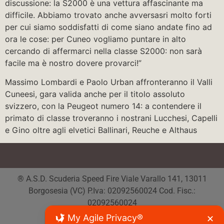
discussione: la S2000 è una vettura affascinante ma
difficile. Abbiamo trovato anche avversasri molto forti
per cui siamo soddisfatti di come siano andate fino ad
ora le cose: per Cuneo vogliamo puntare in alto
cercando di affermarci nella classe S2000: non sarà
facile ma è nostro dovere provarci!”
Massimo Lombardi e Paolo Urban affronteranno il Valli
Cuneesi, gara valida anche per il titolo assoluto
svizzero, con la Peugeot numero 14: a contendere il
primato di classe troveranno i nostrani Lucchesi, Capelli
e Gino oltre agli elvetici Ballinari, Reuche e Althaus
® A.S.D. Scuderia Speed Fire Viale Varallo 141, 13011
Borgosesia (VC) P.Iva: 02092560024 Cod. Fisc.:
02092560024
Tutti i diritti riservati
My Agile Privacy®
✕