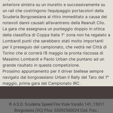
anteriore sinistra su un muretto e successivamente su
un rail che costringono l’equipaggio portacolori della
Scuderia Borgosesiana al ritiro immeditato a causa dei
notevoli danni causati all’avantreno della Reanult Clio.
La gara che assegnava un punteggio doppio in ottica
della classifica di Coppa Italia 1^ zona non ha regalato a
Lombardi punti che sarebbero stati molto importanti
per il preseguio del campionato, che vedrà nel Città di
Torino che si correrà l’8 maggio la pronta riscossa di
Massimo Lombardi e Paolo Urban che puntano ad un
grande risultato in questa competizione.
Prossimo appuntamento per il driver biellese sempre
navigato dal borgosesiano Urban il Rally del Taro del 1°
maggio, prima gara del Campionato IRC.
® A.S.D. Scuderia Speed Fire Viale Varallo 141, 13011
Borgosesia (VC) P.Iva: 02092560024 Cod. Fisc.: