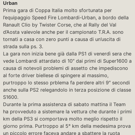
Urban
Prima gara di Coppa Italia molto sfortunata per
l’equipaggio Speed Fire Lombardi-Urban, a bordo della
Ranault Clio by Twister Corse, che al Rally del Val
d’Aosta valevole anche per il campionato T.R.A. sono
tornati a casa con zero punti a causa di un’uscita di
strada sulla ps. 3.
La gara non inizia bene già dalla PS1 di venerdì sera che
vede Lombardi attardato di 10″ dai primi di Super1600 a
causa di notevoli problemi di assetto che impediscono
al forte driver biellese di spingere al massimo,
purtroppo lo stesso prblema fa perdere altri 9″ secondi
anche sulla PS2 relegandolo in terza posizione di classe
S1600.
Durante la prima assistenza di sabato mattina il Team
ha provveduto a sistemare la vettura che durante i primi
km della PS3 si comportava molto meglio rispetto il
giorno prima. Purtroppo al 5° km della medesima prova
un piccolo errore faceva andare a sbattere la ruota