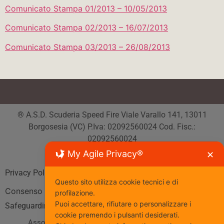
Comunicato Stampa 01/2013 – 10/05/2013
Comunicato Stampa 02/2013 – 16/07/2013
Comunicato Stampa 03/2013 – 26/08/2013
® A.S.D. Scuderia Speed Fire Viale Varallo 141, 13011
Borgosesia (VC) P.Iva: 02092560024 Cod. Fisc.:
02092560024
Tutti i diritti riservati
My Agile Privacy®
✕
Privacy Policy
| Cookie Policy
Questo sito utilizza cookie tecnici e di
Consenso
profilazione.
Puoi accettare, rifiutare o personalizzare i
Safeguarding
cookie premendo i pulsanti desiderati.
Associazione Sportiva affiliata al Coni
www.coni.it