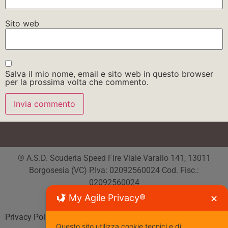
Sito web
Salva il mio nome, email e sito web in questo browser
per la prossima volta che commento.
® A.S.D. Scuderia Speed Fire Viale Varallo 141, 13011
Borgosesia (VC) P.Iva: 02092560024 Cod. Fisc.:
02092560024
Tutti i diritti riservati
My Agile Privacy®
✕
Privacy Policy
| Cookie Policy
Questo sito utilizza cookie tecnici e di