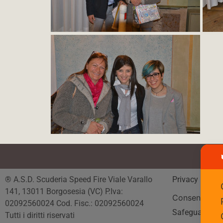
® A.S.D. Scuderia Speed Fire Viale Varallo
Privacy Polic
141, 13011 Borgosesia (VC) P.Iva:
Consenso
02092560024 Cod. Fisc.: 02092560024
Safeguarding
Tutti i diritti riservati