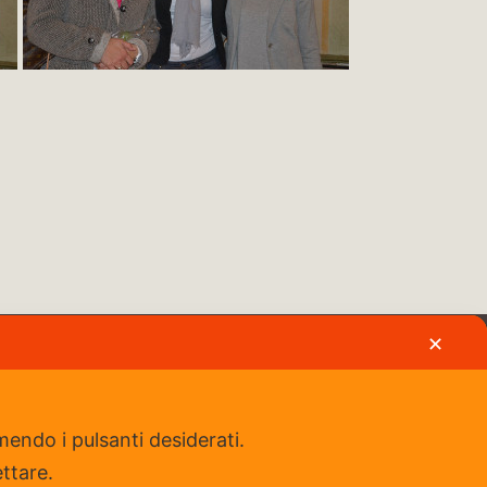
✕
Iscriviti al nostro gruppo Fb
mendo i pulsanti desiderati.
ettare.