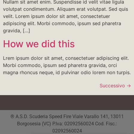
Nullam sit amet enim. Suspendisse id velit vitae ligula
volutpat condimentum. Aliquam erat volutpat. Sed quis
velit. Lorem ipsum dolor sit amet, consectetuer
adipiscing elit. Morbi commodo, ipsum sed pharetra
gravida, […]
How we did this
Lrem ipsum dolor sit amet, consectetuer adipiscing elit.
Morbi commodo, ipsum sed pharetra gravida, orci
magna rhoncus neque, id pulvinar odio lorem non turpis.
Successivo
→
® A.S.D. Scuderia Speed Fire Viale Varallo 141, 13011
Borgosesia (VC) P.Iva: 02092560024 Cod. Fisc.:
02092560024