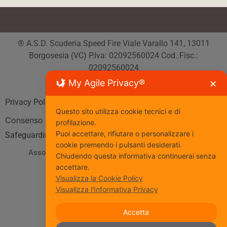
® A.S.D. Scuderia Speed Fire Viale Varallo 141, 13011
Borgosesia (VC) P.Iva: 02092560024 Cod. Fisc.:
02092560024
Tutti i diritti riservati
My Agile Privacy®
✕
Privacy Policy
| Cookie Policy
Questo sito utilizza cookie tecnici e di
Consenso
profilazione.
Puoi accettare, rifiutare o personalizzare i
Safeguarding
cookie premendo i pulsanti desiderati.
Associazione Sportiva affiliata al Coni
www.coni.it
Chiudendo questa informativa continuerai senza
accettare.
Seguici
Visualizza la Cookie Policy
Visualizza l'Informativa Privacy
Accetta