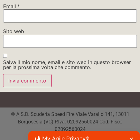
Email
*
Sito web
Salva il mio nome, email e sito web in questo browser
per la prossima volta che commento.
® A.S.D. Scuderia Speed Fire Viale Varallo 141, 13011
Borgosesia (VC) P.Iva: 02092560024 Cod. Fisc.:
02092560024
Tutti i diritti riservati
My Agile Privacy®
✕