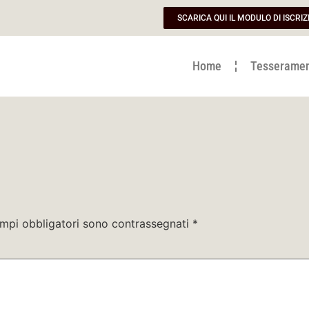
SCARICA QUI IL MODULO DI ISCRIZ
Home
Tesserame
ampi obbligatori sono contrassegnati
*